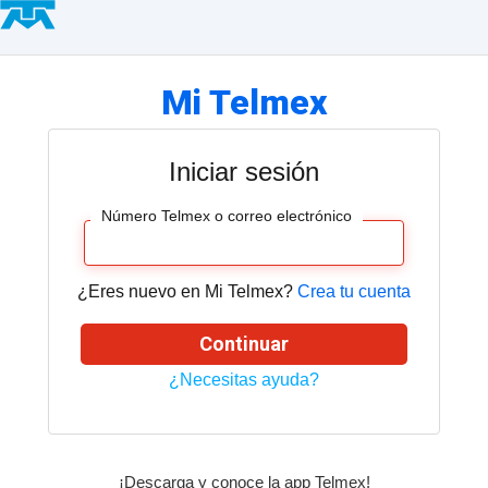
Hogar
Negocio
Servicios
Mi Telmex
Empresa
Mi
Telmex
Iniciar sesión
Tienda
Número Telmex o correo electrónico
Telmex
Asistencia
¿Eres nuevo en Mi Telmex?
Crea tu cuenta
Continuar
Blog
¿Necesitas ayuda?
Cámbiate
a
Telmex
¡Descarga y conoce la app Telmex!