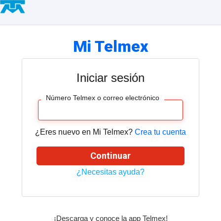
Hogar
Negocio
Servicios
Mi Telmex
Empresa
Mi
Telmex
Iniciar sesión
Tienda
Número Telmex o correo electrónico
Telmex
Asistencia
¿Eres nuevo en Mi Telmex?
Crea tu cuenta
Continuar
Blog
¿Necesitas ayuda?
Cámbiate
a
Telmex
¡Descarga y conoce la app Telmex!